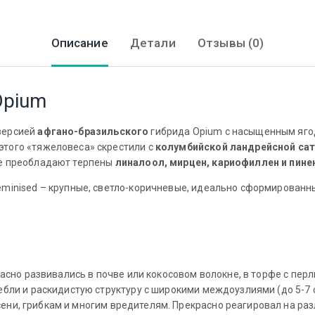
Описание
Детали
Отзывы (0)
Opium
версией
афгано-бразильского
гибрида Opium с насыщенным яг
этого «тяжеловеса» скрестили с
колумбийской ландрейсной са
ве преобладают терпены
линалоол, мирцен, кариофиллен и пине
minised – крупные, светло-коричневые, идеально сформированны
m
расно развивались в почве или кокосовом волокне, в торфе с пер
ебли и раскидистую структуру с широкими междоузлиями (до 5-7 
сени, грибкам и многим вредителям. Прекрасно реагировал на ра