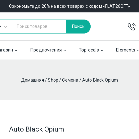
Сэкономьте до 20% на всех товарах с кодом «FLAT26OFF»
Поиск
газин
Предпочтения
Top deals
Elements
Домашняя
/
Shop
/
Семена
/
Auto Black Opium
Auto Black Opium