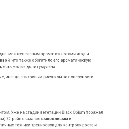
одно-можжевеловым ароматом нотами ягод и
тивой
, что также обогатило его ароматическую
н
, есть малые доли гумулена.
е, иногда с тигровым рисунком на поверхности.
литом. Уже на стадии вегетации Black Opium поражал
см). Стрейн оказался
выносливым и
зличные техники тренировок для контроля роста и