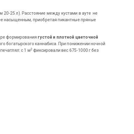
20-25 л). Расстояние между кустами в ауте не
лее насыщенным, приобретая пикантные пряные
мере формирования
густой и плотной цветочной
того богатырского каннабиса. При понижении ночной
2
ечатлял: с 1 м
фиксировали вес 675-1000 г без