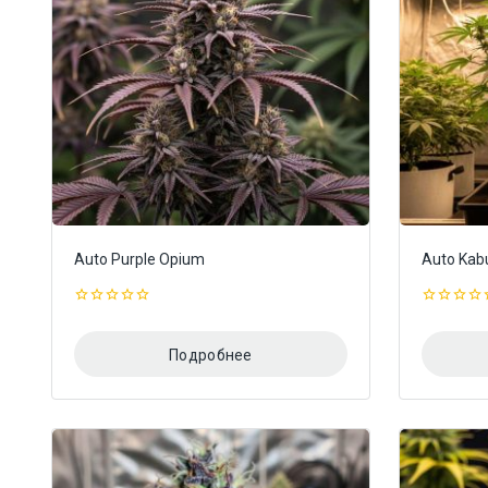
Auto Purple Opium
Auto Kab
0
0
из
из
5
5
Подробнее