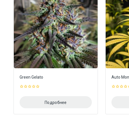
Green Gelato
Auto Mon
0
0
из
из
5
5
Подробнее