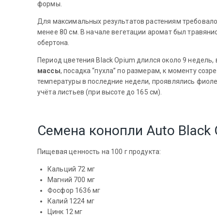
формы.
Для максимальных результатов растениям требовалос
менее 80 см. В начале вегетации аромат был травян
обертона.
Период цветения Black Opium длился около 9 недель
массы
, посадка “пухла” по размерам, к моменту соз
температуры в последние недели, проявлялись фиолет
учёта листьев (при высоте до 165 см).
Семена конопли Auto Black
Пищевая ценность на 100 г продукта:
Кальций 72 мг
Магний 700 мг
Фосфор 1636 мг
Калий 1224 мг
Цинк 12 мг