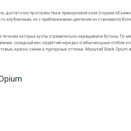
ь достаточно пространства в прикорневой зоне (горшки объемом 
исто-клубничным, но с приближением цветения он становился бо
, в течение которых кусты стремительно наращивали бутоны. По 
ревания, солидный вес соцветий нередко сгибал мощные стебли э
овые, красно-синие и пурпурные оттенки. Масштаб Black Opium вп
 Opium