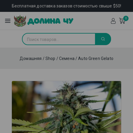
Бесплатная доставка заказов стоимостью свыше $50!
0
Домашняя
/
Shop
/
Семена
/
Auto Green Gelato