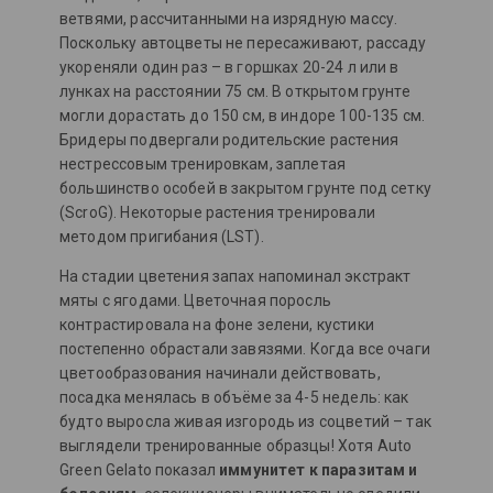
ветвями, рассчитанными на изрядную массу.
Поскольку автоцветы не пересаживают, рассаду
укореняли один раз – в горшках 20-24 л или в
лунках на расстоянии 75 см. В открытом грунте
могли дорастать до 150 см, в индоре 100-135 см.
Бридеры подвергали родительские растения
нестрессовым тренировкам, заплетая
большинство особей в закрытом грунте под сетку
(ScroG). Некоторые растения тренировали
методом пригибания (LST).
На стадии цветения запах напоминал экстракт
мяты с ягодами. Цветочная поросль
контрастировала на фоне зелени, кустики
постепенно обрастали завязями. Когда все очаги
цветообразования начинали действовать,
посадка менялась в объёме за 4-5 недель: как
будто выросла живая изгородь из соцветий – так
выглядели тренированные образцы! Хотя Auto
Green Gelato показал
иммунитет к паразитам и