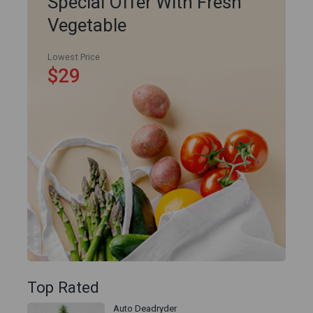
Special Offer With Fresh
Vegetable
Lowest Price
$29
Top Rated
Auto Deadryder