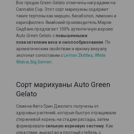
Все предки Green Gelato отмечены наградами на
Cannabis Cup. Этот сорт марихуаны содержит
такие терпены как мирцен, бисаболол, лимонен и
кариофиллен. Ямайский производитель Марли
Сидбанк предлагает 100% аутентичную версию
Auto Green Gelato с
повышенными
показателями веса и смолообразования
. По
ароматическим свойствам и яркому визуалу
экспонат сопоставим с
Lemon Zkittlez
,
White
Widow
,
Big Demon
.
Сорт марихуаны Auto Green
Gelato
Семена Авто Грин Джелато получены от
здоровых растений, которые быстро отращивали
стержневой корень на стадии рассады, затем
формировали
сильную корневую систему
. Как
следствие, вырастал и плотный стебель с