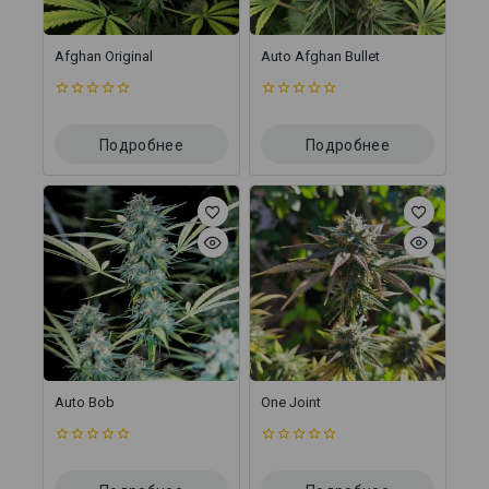
Afghan Original
Auto Afghan Bullet
0
0
из
из
5
5
Подробнее
Подробнее
Auto Bob
One Joint
0
0
из
из
5
5