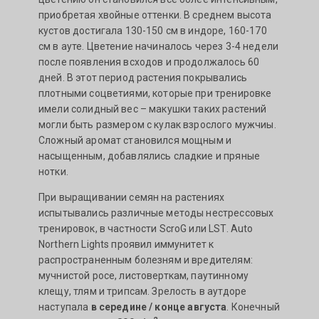
приобретая хвойные оттенки. В среднем высота
кустов достигала 130-150 см в индоре, 160-170
см в ауте. Цветение начиналось через 3-4 недели
после появления всходов и продолжалось 60
дней. В этот период растения покрывались
плотными соцветиями, которые при тренировке
имели солидный вес – макушки таких растений
могли быть размером с кулак взрослого мужчиы.
Сложный аромат становился мощным и
насыщенным, добавлялись сладкие и пряные
нотки.
При выращивании семян на растениях
испытывались различные методы нестрессовых
тренировок, в частности ScroG или LST. Auto
Northern Lights проявил иммунитет к
распространенным болезням и вредителям:
мучнистой росе, листоверткам, паутинному
клещу, тлям и трипсам. Зрелость в аутдоре
наступала
в середине / конце августа
. Конечный