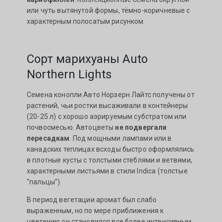
или чуть вытянутой формы, тёмно-коричневые с
характерным полосатым рисунком.
Сорт марихуаны Auto
Northern Lights
Семена конопли Авто Норзерн Лайтс получены от
растений, чьи ростки высаживали в контейнеры
(20-25 л) с хорошо аэрируемым субстратом или
почвосмесью. Автоцветы
не подвергали
пересадкам
. Под мощными лампами или в
канадских теплицах всходы быстро оформлялись
в плотные кусты с толстыми стеблями и ветвями,
характерными листьями в стили Indica (толстые
“пальцы”).
В период вегетации аромат был слабо
выраженным, но по мере приближения к
цветению он становился все более интенсивным,