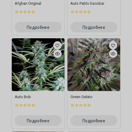
Afghan Original
Auto Pablo Escobar
0
0
из
из
5
5
Подробнее
Подробнее
Auto Bob
Green Gelato
0
0
из
из
5
5
Подробнее
Подробнее