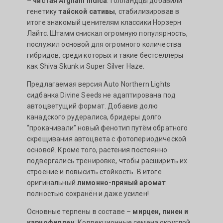
–
чистая Afghani Indica
. Голландцы добавили
генетику
тайской сативы
, стабилизировав в
итоге знакомый ценителям классики Норзерн
Лайтс. Штамм снискал огромную популярность,
послужил основой для огромного количества
гибридов, среди которых и такие бестселлеры
как Shiva Skunk и Super Silver Haze.
Предлагаемая версия Auto Northern Lights
сидбанка Divine Seeds не адаптирована под
автоцветущий формат. Добавив долю
канадского рудералиса, бридеры долго
“прокачивали” новый фенотип путём обратного
скрещивания автоцвета с фотопериодической
основой. Кроме того, растения постоянно
подвергались тренировке, чтобы расширить их
строение и повысить стойкость. В итоге
оригинальный
лимонно-пряный аромат
полностью сохранён и даже усилен!
Основные терпены в составе –
мирцен, пинен и
кариофиллен
. Коллекционные семена округлой