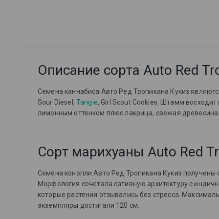
Описание сорта Auto Red Tr
Семена каннабиса Авто Ред Тропикана Кукиз являют
Sour Diesel,
Tangie
, Girl Scout Cookies. Штамм в
осходит
лимонным оттенком плюс лакрица, свежая древесина.
Сорт марихуаны Auto Red Tr
Семена конопли Авто Ред Тропикана Кукиз получены 
Морфология сочетала сативную архитектуру с индичн
которые растения отзывались без стресса. Максималь
экземпляры достигали 120 см.