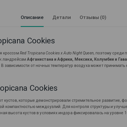
Описание
Детали
Отзывы (0)
opicana Cookies
ся кроссом
Red Tropicana Cookies x Auto Night Queen,
поэтому среди 
 к ландрейсам
Афганистана и Африки, Мексики, Колумбии и Гав
 В зависимости от ночных температур воздуха может принимать к
opicana Cookies
от кустов, которые демонстрировали стремительное развитие, ф
ой компактностью междоузлий. Для контроля структуры и улучше
ная высота кустов в условиях индора фиксировалась на уровне 10