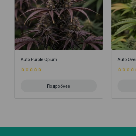
Auto Purple Opium
Auto Ove
0
0
из
из
5
5
Подробнее