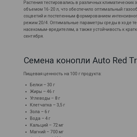
Растения тестировались в различных климатических з
объемом 16-20 л, что обеспечило оптимальный газоо
соцветий и постепенным формированием интенсивног
режим 20/4. Оптимальные параметры среды в ходе тес
насекомым-вредителям, а также устойчивость к кратк
сентября.
Семена конопли Auto Red Tr
Пищевая ценность на 100 г продукта:
Белки – 30 г
Жиры – 46 г
Углеводы – 8 г
Клетчатка – 3,5 г
Зола – 6 г
Вода – 4 г
Кальций – 72 мг
Магний – 700 мг