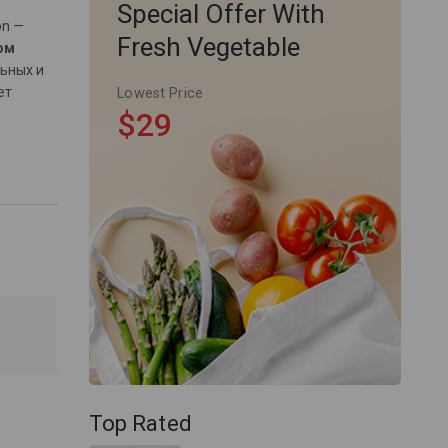
Special Offer With
on —
Fresh Vegetable
ом
льных и
ет
Lowest Price
$29
Top Rated