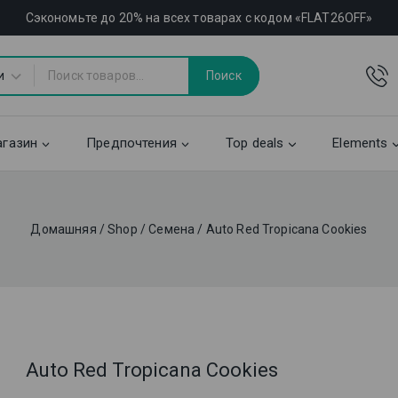
Сэкономьте до 20% на всех товарах с кодом «FLAT26OFF»
Поиск
газин
Предпочтения
Top deals
Elements
Домашняя
/
Shop
/
Семена
/
Auto Red Tropicana Cookies
Auto Red Tropicana Cookies