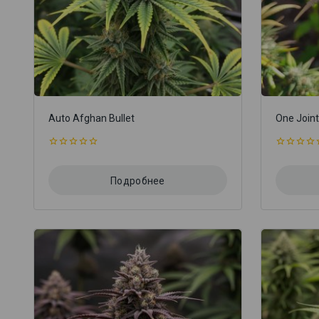
Auto Afghan Bullet
One Join
0
0
из
из
5
5
Подробнее