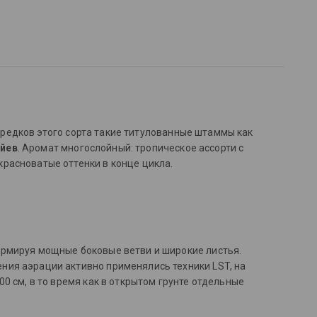
предков этого сорта такие титулованные штаммы как
айев
. Аромат многослойный: тропическое ассорти с
расноватые оттенки в конце цикла.
ормируя мощные боковые ветви и широкие листья.
ния аэрации активно применялись техники LST, на
0 см, в то время как в открытом грунте отдельные