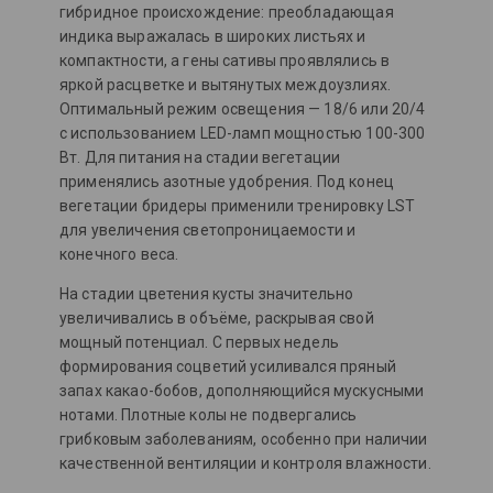
гибридное происхождение: преобладающая
индика выражалась в широких листьях и
компактности, а гены сативы проявлялись в
яркой расцветке и вытянутых междоузлиях.
Оптимальный режим освещения — 18/6 или 20/4
с использованием LED-ламп мощностью 100-300
Вт. Для питания на стадии вегетации
применялись азотные удобрения. Под конец
вегетации бридеры применили тренировку LST
для увеличения светопроницаемости и
конечного веса.
На стадии цветения кусты значительно
увеличивались в объёме, раскрывая свой
мощный потенциал. С первых недель
формирования соцветий усиливался пряный
запах какао-бобов, дополняющийся мускусными
нотами. Плотные колы не подвергались
грибковым заболеваниям, особенно при наличии
качественной вентиляции и контроля влажности.