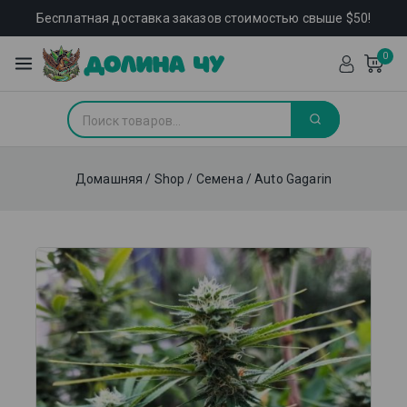
Бесплатная доставка заказов стоимостью свыше $50!
0
Домашняя
/
Shop
/
Семена
/
Auto Gagarin