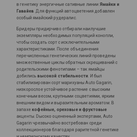
в генетику энергичные сативные линии
Ямайки и
Гавайев
. Для функций автоцветения добавлен
особый ямайский рудералис.
Бридеры придирчиво отбирали наилучшие
экземпляры необходимых популяций конопли,
чтобы создать сорт с исключительными
характеристиками. После объединения
перечисленных генетических линий проведены
множественные циклы обратных скрещиваний с
родительскими фенотипами – так ямайцы
добились
высокой стабильности
. И был
стабилизирован сорт марихуаны Auto Gagarin,
низкорослое устойчивое растение с высоким
конечным весом, крупными соцветиями, ярким
внешним видом и выразительным ароматом. В
запахе
кофейные, ореховые и фруктовые
акценты. Dысоко оцененный экспертами, Auto
Gagarin чрезвычайно востребован среди
коллекционеров благодаря раритетной генетике
и чемпионскому качеству.