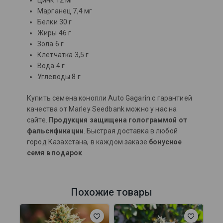
Цинк 12 мг
Марганец 7,4 мг
Белки 30 г
Жиры 46 г
Зола 6 г
Клетчатка 3,5 г
Вода 4 г
Углеводы 8 г
Купить семена конопли Auto Gagarin c гарантией
качества от Marley Seedbank можно у нас на
сайте.
Продукция защищена голограммой от
фальсификации
. Быстрая доставка в любой
город Казахстана, в каждом заказе
бонусное
семя в подарок
.
Похожие товары