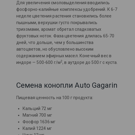
Для увеличения смоловыделения вводились
фосфорно-калийные комплексы удобрений. К 6-7
неделе цветения растения становились более
пышными, верхушки густо покрывались
трихомами, аромат обретал сладковатых
фруктовых ноток. Фаза цветения длилась 65-70
дней, что дольше, чем у большинства
автоцветов, но обусловлено высоким
содержанием эфирных масел. Конечный вес в
2
индоре — 500-600 г/м
, в аутдоре до 500 г с куста.
Семена конопли Auto Gagarin
Пищевая ценность на 100 г продукта:
Кальций 72 мг
Магний 700 мг
Фосфор 1636 мг
Калий 1224 мг