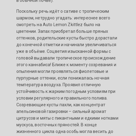
в обычной почве).
Поскольку речь идёт о сативе с тропическим
шармом, нетрудно угадать: интереснее всего
смотреть на Auto Lemon Zkittlez было на
цветении. Запах приобретал больше пряных
оттенков, родительские кусты быстро дорастали
до конечной отметки и начинали увеличиваться
уже в объёме. Соцветия изысканной формы с
головой выдавали тропическое происхождение
этого каннабиса! Ближе к моменту созревания и
опыления могли проявляться фиолетовые и
пурпурные оттенки, если понижалась ночная
температура воздуха. Проявил отличную
устойчивость к жарким погодным условиям при
условии регулярного и правильного полива.
Созревающие кусты пахли, как концентрат
апельсиновой газировки – сильный аромат
цитрусов и мяты с пикантными и едкими нотками
мускуса, восточных пряностей. В конце
жизненного цикла одна особь могла весить до