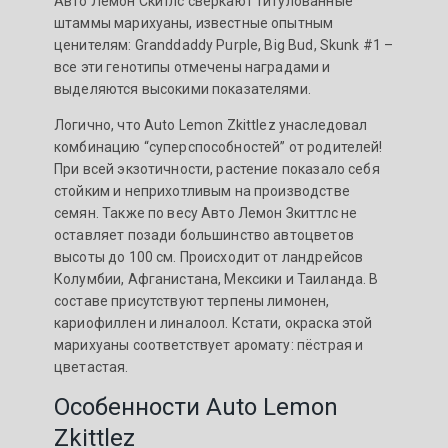
Авто Лемон Скитлс сверкают титулованные
штаммы марихуаны, известные опытным
ценителям: Granddaddy Purple, Big Bud, Skunk #1 –
все эти генотипы отмечены наградами и
выделяются высокими показателями.
Логично, что Auto Lemon Zkittlez унаследовал
комбинацию “суперспособностей” от родителей!
При всей экзотичности, растение показало себя
стойким и неприхотливым на производстве
семян. Также по весу Авто Лемон Зкиттлс не
оставляет позади большинство автоцветов
высоты до 100 см. Происходит от ландрейсов
Колумбии, Афганистана, Мексики и Таиланда. В
составе присутствуют терпены лимонен,
кариофиллен и линалоол. Кстати, окраска этой
марихуаны соответствует аромату: пёстрая и
цветастая.
Особенности Auto Lemon
Zkittlez