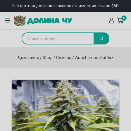
Бесплатная доставка заказов стоимостью свыше $50!
0
Домашняя
/
Shop
/
Семена
/
Auto Lemon Zkittlez