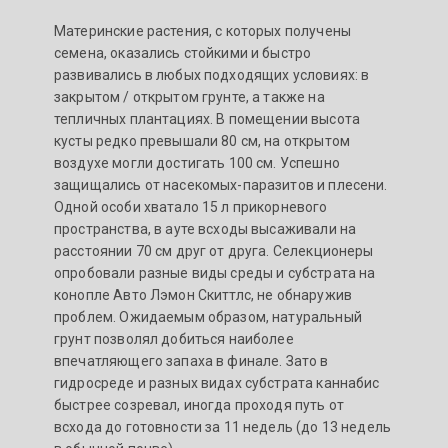
Материнские растения, c которых получены
семена, оказались стойкими и быстро
развивались в любых подходящих условиях: в
закрытом / открытом грунте, а также на
тепличных плантациях. В помещении высота
кусты редко превышали 80 см, на открытом
воздухе могли достигать 100 см. Успешно
защищались от насекомых-паразитов и плесени.
Одной особи хватало 15 л прикорневого
пространства, в ауте всходы высаживали на
расстоянии 70 см друг от друга. Селекционеры
опробовали разные виды среды и субстрата на
конопле Авто Лэмон Скиттлс, не обнаружив
проблем. Ожидаемым образом, натуральный
грунт позволял добиться наиболее
впечатляющего запаха в финале. Зато в
гидросреде и разных видах субстрата каннабис
быстрее созревал, иногда проходя путь от
всхода до готовности за 11 недель (до 13 недель