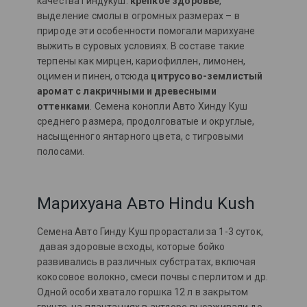
качества Гиндукуш:
крепкое здоровье
,
выделение смолы в огромных размерах – в
природе эти особенности помогали марихуане
выжить в суровых условиях. В составе такие
терпены как мирцен, кариофиллен, лимонен,
оцимен и пинен, отсюда
цитрусово-землистый
аромат с лакричными и древесными
оттенками
. Семена конопли Авто Хинду Куш
среднего размера, продолговатые и округлые,
насыщенного янтарного цвета, с тигровыми
полосами.
Марихуана Авто Hindu Kush
Семена Авто Гинду Куш прорастали за 1-3 суток,
давая здоровые всходы, которые бойко
развивались в различных субстратах, включая
кокосовое волокно, смеси почвы с перлитом и др.
Одной особи хватало горшка 12 л в закрытом