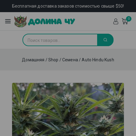
Бесплатная доставка заказов стоимостью свыше $50!
0
Домашняя
/
Shop
/
Семена
/
Auto Hindu Kush