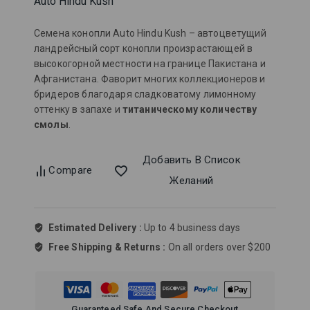
Auto Hindu Kush
Семена конопли Auto Hindu Kush – автоцветущий
ландрейсный сорт конопли произрастающей в
высокогорной местности на границе Пакистана и
Афганистана. Фаворит многих коллекционеров и
бридеров благодаря сладковатому лимонному
оттенку в запахе и
титаническому количеству
смолы
.
Добавить В Список
Compare
Желаний
Estimated Delivery :
Up to 4 business days
Free Shipping & Returns :
On all orders over $200
Guaranteed Safe And Secure Checkout