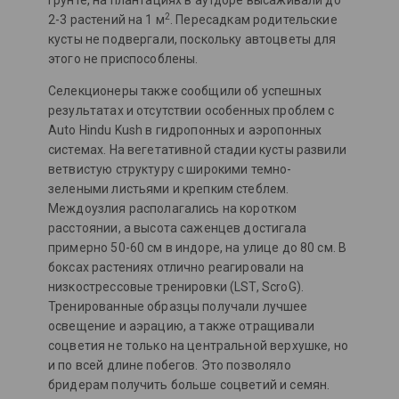
грунте, на плантациях в аутдоре высаживали до
2
2-3 растений на 1 м
. Пересадкам родительские
кусты не подвергали, поскольку автоцветы для
этого не приспособлены.
Селекционеры также сообщили об успешных
результатах и отсутствии особенных проблем с
Auto Hindu Kush в гидропонных и аэропонных
системах. На вегетативной стадии кусты развили
ветвистую структуру с широкими темно-
зелеными листьями и крепким стеблем.
Междоузлия располагались на коротком
расстоянии, а высота саженцев достигала
примерно 50-60 см в индоре, на улице до 80 см. В
боксах растениях отлично реагировали на
низкострессовые тренировки (LST, ScroG).
Тренированные образцы получали лучшее
освещение и аэрацию, а также отращивали
соцветия не только на центральной верхушке, но
и по всей длине побегов. Это позволяло
бридерам получить больше соцветий и семян.