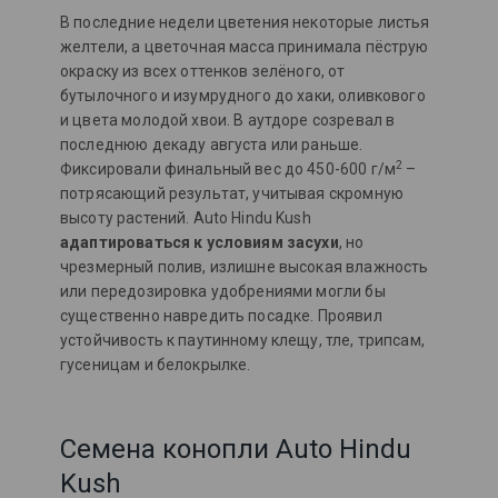
В последние недели цветения некоторые листья
желтели, а цветочная масса принимала пёструю
окраску из всех оттенков зелёного, от
бутылочного и изумрудного до хаки, оливкового
и цвета молодой хвои. В аутдоре созревал в
последнюю декаду августа или раньше.
2
Фиксировали финальный вес до 450-600 г/м
–
потрясающий результат, учитывая скромную
высоту растений. Auto Hindu Kush
адаптироваться к условиям засухи
, но
чрезмерный полив, излишне высокая влажность
или передозировка удобрениями могли бы
существенно навредить посадке. Проявил
устойчивость к паутинному клещу, тле, трипсам,
гусеницам и белокрылке.
Семена конопли Auto Hindu
Kush