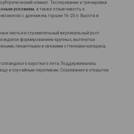
субтропический климат. Тестирование и тренировка
разным условиям
, а также отзывчивость к
чвосмесях с дренажем, горшки 16-20 л. Высота в
ные листья и стремительный вертикальный рост.
вождался формированием крупных, вытянутых
яными, пикантными и свежими оттенками кипариса,
х голландского короткого лета. Поддерживалась
клещу и случайным переливам. Созревание в открытом