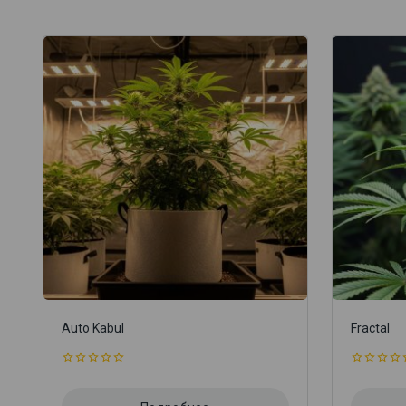
Auto Kabul
Fractal
0
0
из
из
5
5