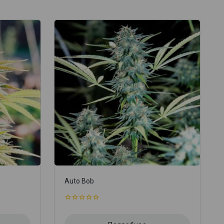
Auto Bob
0
из
5