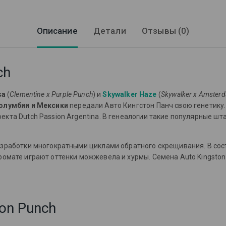
Описание
Детали
Отзывы (0)
ch
sa
(
Clementine x Purple Punch
) и
Skywalker Haze
(
Skywalker x Amster
Колумбии и Мексики
передали Авто Кингстон Панч свою генетику
та Dutch Passion Argentina. В генеалогии такие популярные шта
разработки многократными циклами обратного скрещивания. В со
ромате играют оттенки можжевела и хурмы. Семена Auto Kingstone
on Punch