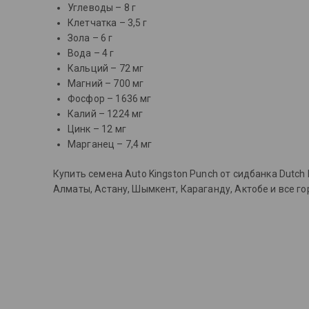
Углеводы – 8 г
Клетчатка – 3,5 г
Зола – 6 г
Вода – 4 г
Кальций – 72 мг
Магний – 700 мг
Фосфор – 1636 мг
Калий – 1224 мг
Цинк – 12 мг
Марганец – 7,4 мг
Купить семена Auto Kingston Punch от сидбанка Dutc
Алматы, Астану, Шымкент, Караганду, Актобе и все г