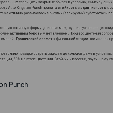
рованных теплицах и закрытых боксах в условиях, имитирующих 
сорту Auto Kingston Punch привита
стойкость и адаптивность к 
стема отлично развивалась в рыхлых (аэрирумых) субстратах и по
женную сативную форму: длинные междоузлия, узкие ланцетовид
 более
активным боковым ветвлением.
Процесс цветения сопро
я смолой.
Тропический аромат
к финальной стадии насыщался пр
о позволяло посадке созреть задолго до холодов даже в условия
гетации, 50% на этапе цветения. Стойкий к плесени, паутинному 
on Punch