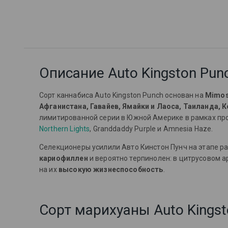
Описание Auto Kingston Pun
Сорт каннабиса Auto Kingston Punch основан на
Mimo
Афганистана, Гавайев, Ямайки и Лаоса, Таиланда, 
лимитированной серии в Южной Америке в рамках проек
Northern Lights
, Granddaddy Purple и Amnesia Haze.
Селекционеры усилили Авто Кинстон Пунч на этапе 
кариофиллен
и вероятно терпинолен: в цитрусовом а
на их
высокую жизнеспособность
.
Сорт марихуаны Auto Kingst