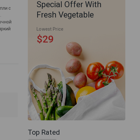
Special Offer With
пли с
Fresh Vegetable
а
.
очной
яркий
Lowest Price
$29
Top Rated