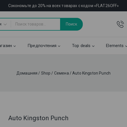
Сэкономьте до 20% на всех товарах с кодом «FLAT26OFF»
Поиск
газин
Предпочтения
Top deals
Elements
Домашняя
/
Shop
/
Семена
/
Auto Kingston Punch
Auto Kingston Punch