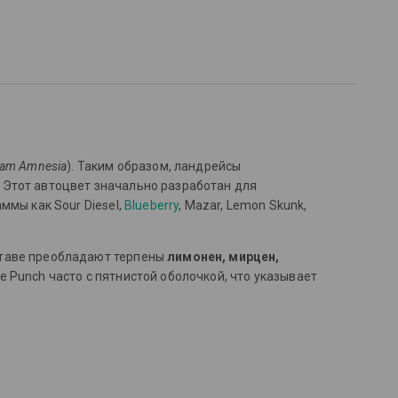
dam Amnesia
). Таким образом, ландрейсы
.
Этот автоцвет значально разработан для
ммы как Sour Diesel,
Blueberry
, Mazar, Lemon Skunk,
ставе преобладают терпены
лимонен, мирцен,
 Punch часто с пятнистой оболочкой, что указывает