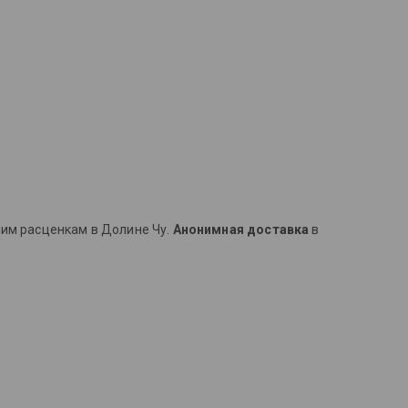
шим расценкам в Долине Чу.
Анонимная доставка
в