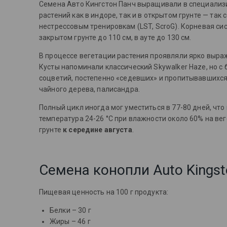
Семена Авто Кингстон Панч выращивали в специализи
растений
как в индоре, так и в открытом грунте — так 
нестрессовым тренировкам (LST, ScroG)
. Корневая си
закрытом грунте до 110 см, в ауте до 130 см.
В процессе вегетации растения проявляли ярко выра
Кусты напоминали классический Skywalker Haze, но с
соцветий, постепенно «седевших» и пропитывавшихс
чайного дерева, палисандра.
Полный цикл иногда мог уместиться в 77-80 дней, чт
температура 24-26 °C при влажности около 60% на ве
грунте
к середине августа
.
Семена конопли Auto Kingst
Пищевая ценность на 100 г продукта:
Белки – 30 г
Жиры – 46 г