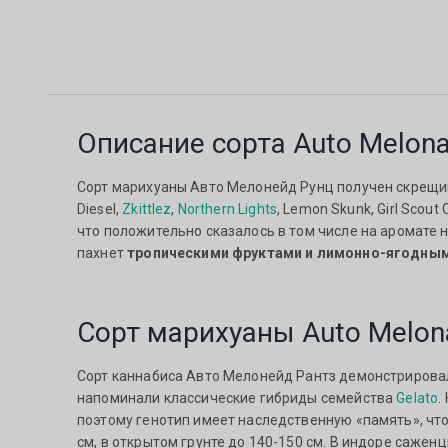
Описание сорта Auto Melona
Сорт марихуаны Авто Мелонейд Рунц получен скрещив
Diesel,
Zkittlez
,
Northern Lights
, Lemon Skunk, Girl Sco
что положительно сказалось в том числе на аромате н
пахнет
тропическими фруктами и лимонно-ягодны
Сорт марихуаны Auto Melon
Сорт каннабиса Авто Мелонейд Рантз демонстрировал
напоминали классические гибриды семейства
Gelato
.
поэтому генотип имеет наследственную «память», что
см, в открытом грунте до 140-150 см. В индоре саженц