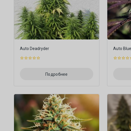
Auto Deadryder
Auto Blu
0
0
из
из
5
5
Подробнее