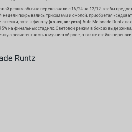
товой режим обычно переключали с 16/24 на 12/12, чтобы предос
4 недели покрывались трихомами и смолой, приобретая «седоваты
 оттенки, зато к финалу
(конец августа)
Auto Melonade Runtz па
45% на финальных стадиях. Световой режим в боксах выдерживал
отличную резистентность к мучнистой росе, а также стойко перен
ade Runtz