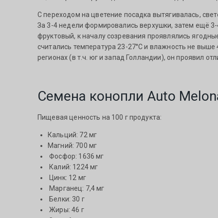
С переходом на цветение посадка вытягивалась, све
За 3-4 недели формировались верхушки, затем ещё 3-
фруктовый, к началу созревания проявлялись ягодные
считались температура 23-27°C и влажность не выше 
регионах (в т.ч. юг и запад Голландии), он проявил 
Семена конопли Auto Melon
Пищевая ценность на 100 г продукта:
Кальций: 72 мг
Магний: 700 мг
Фосфор: 1636 мг
Калий: 1224 мг
Цинк: 12 мг
Марганец: 7,4 мг
Белки: 30 г
Жиры: 46 г