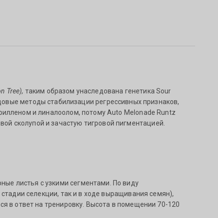
n Tree),
таким образом унаследована генетика Sour
ередовые методы стабилизации регрессивных признаков,
илленом и линалоолом, потому Auto Melonade Runtz
евой сколупой и зачастую тигровой пигментацией.
ые листья с узкими сегментами. По виду
 стадии селекции, так и в ходе выращивания семян),
ся в ответ на тренировку. Высота в помещении 70-120