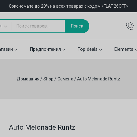
Сэкономьте до 20% на всех товарах с кодом «FLAT26OFF»
Поиск
газин
Предпочтения
Top deals
Elements
Домашняя
/
Shop
/
Семена
/
Auto Melonade Runtz
Auto Melonade Runtz