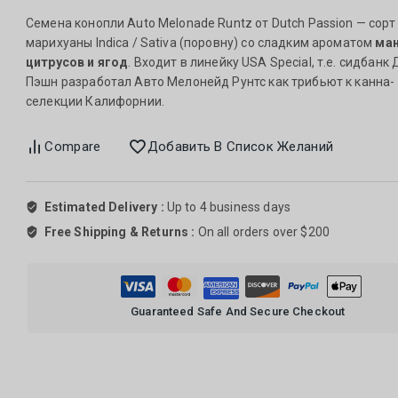
Семена конопли Auto Melonade Runtz от Dutch Passion — сорт
марихуаны Indica / Sativa (поровну) со сладким ароматом
ман
цитрусов и ягод
. Входит в линейку USA Special, т.е. сидбанк
Пэшн разработал Авто Мелонейд Рунтс как трибьют к канна-
селекции Калифорнии.
Compare
Добавить В Список Желаний
Estimated Delivery :
Up to 4 business days
Free Shipping & Returns :
On all orders over $200
Guaranteed Safe And Secure Checkout