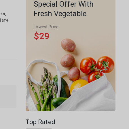
Special Offer With
Fresh Vegetable
го,
 Датч
Lowest Price
$29
Top Rated