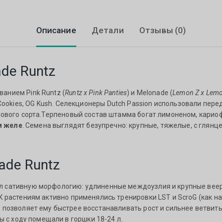
Описание
Детали
Отзывы (0)
de Runtz
анием Pink Runtz (
Runtz x Pink Panties
) и Melonade (
Lemon Z x Lemo
ut Cookies, OG Kush. Селекционеры Dutch Passion использовали п
ового сорта.
Терпеновый состав штамма богат лимоненом, кариоф
м желе
. Семена выглядят безупречно: крупные, тяжелые, с глянц
ade Runtz
 сативную морфологию: удлиненные междоузлия и крупные веерн
 К растениям активно применялись тренировки LST и ScroG (как на
 позволяет ему быстрее восстанавливать рост и сильнее ветвить
ы с ходу помещали в горшки 18-24 л.