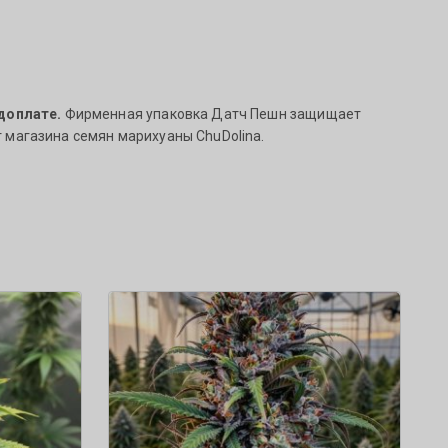
доплате.
Фирменная упаковка Датч Пешн защищает
 магазина семян марихуаны ChuDolina.