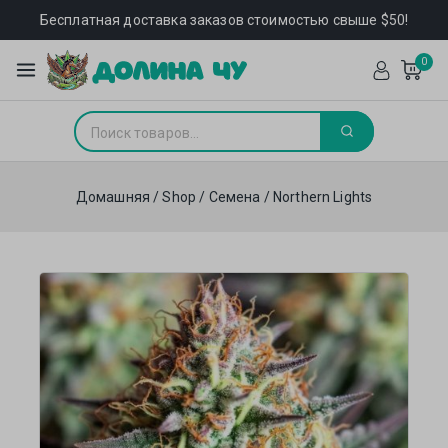
Бесплатная доставка заказов стоимостью свыше $50!
0
Домашняя
/
Shop
/
Семена
/
Northern Lights