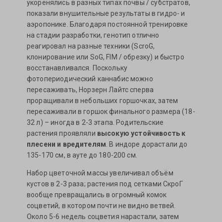
укоренялись в разных типах почвы / субстратов,
показали внушительные результаты в гидро- и
аэропонике. Благодаря постоянной тренировке
на стадии разработки, генотип отлично
реагировал на разные техники (ScroG,
клонирование или SoG, FIM / обрезку) и быстро
восстанавливался. Поскольку
фотопериодический каннабис можно
пересаживать, Норзерн Лайтс сперва
проращивали в небольших горшочках, затем
пересаживали в горшок финального размера (18-
32 л) – иногда в 2-3 этапа. Родительские
растения проявляли
высокую устойчивость к
плесени и вредителям
. В индоре дорастали до
135-170 см, в ауте до 180-200 см.
Набор цветочной массы увеличивал объём
кустов в 2-3 раза; растения под сетками СкроГ
вообще превращались в огромный комок
соцветий, в котором почти не видно ветвей.
Около 5-6 недель соцветия нарастали, затем