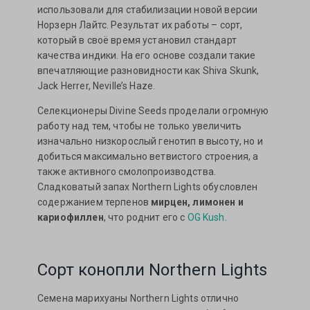
использовали для стабилизации новой версии
Норзерн Лайтс. Результат их работы – сорт,
который в своё время установил стандарт
качества индики. На его основе создали такие
впечатляющие разновидности как Shiva Skunk,
Jack Herrer, Neville’s Haze.
Селекционеры Divine Seeds проделали огромную
работу над тем, чтобы не только увеличить
изначально низкорослый генотип в высоту, но и
добиться максимально ветвистого строения, а
также активного смолопроизводства.
Сладковатый запах Northern Lights обусловлен
содержанием терпенов
мирцен, лимонен и
кариофиллен
, что роднит его с
OG Kush
.
Cорт конопли Northern Lights
Семена марихуаны Northern Lights отлично