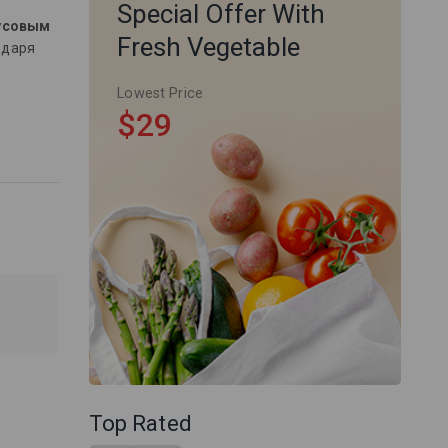
Special Offer With
усовым
Fresh Vegetable
одаря
Lowest Price
$29
Top Rated