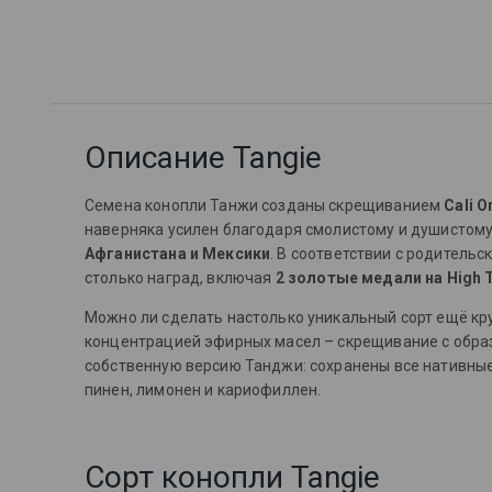
Описание Tangie
Семена конопли Танжи созданы скрещиванием
Cali O
наверняка усилен благодаря смолистому и душистому 
Афганистана и Мексики
. В соответствии с родительс
столько наград, включая
2 золотые медали на High T
Можно ли сделать настолько уникальный сорт ещё кр
концентрацией эфирных масел – скрещивание с образ
собственную версию Танджи: сохранены все нативные
пинен, лимонен и кариофиллен.
Сорт конопли Tangie