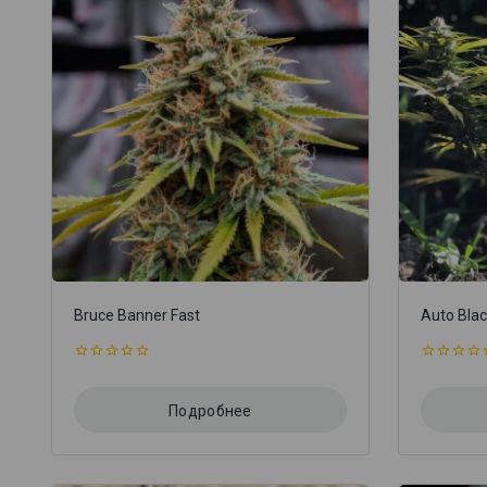
Bruce Banner Fast
Auto Bla
0
0
из
из
5
5
Подробнее