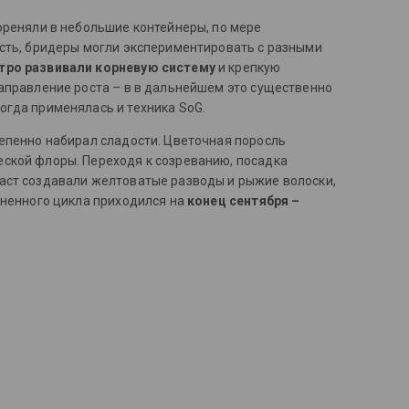
ореняли в небольшие контейнеры, по мере
ость, бридеры могли экспериментировать с разными
тро развивали корневую систему
и крепкую
направление роста – в в дальнейшем это существенно
огда применялась и техника SoG.
тепенно набирал сладости. Цветочная поросль
еской флоры. Переходя к созреванию, посадка
раст создавали желтоватые разводы и рыжие волоски,
зненного цикла приходился на
конец сентября –