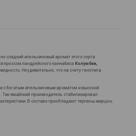
 но сладкий апельсиновый аромат этого сорта
тся кроссом ландрейсного каннабиса
Колумбии,
овидность. Неудивительно, что на счету генотипа
va с богатым апельсиновым ароматом и высокой
. Так ямайский производитель стабилизировал
рактеристики. В составе преобладают терпены мирцен,