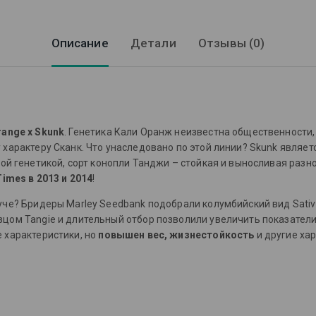
Описание
Детали
Отзывы (0)
range x Skunk
. Генетика Кали Оранж неизвестна общественности,
характеру Сканк. Что унаследовано по этой линии? Skunk являе
кой генетикой, сорт конопли Танджи – стойкая и выносливая разн
imes в 2013 и 2014
!
уче? Бридеры Marley Seedbank подобрали колумбийский вид Sati
цом Tangie и длительный отбор позволили увеличить показатели
 характеристики, но
повышен вес, жизнестойкость
и другие ха