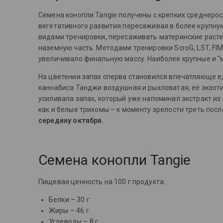
Семена конопли Tangie получены с крепких среднерос
вегетативного развития пересаживая в более крупную
видами тренировки, пересаживать материнские расте
наземную часть. Методами тренировки ScroG, LST, FI
увеличивало финальную массу. Наиболее крупные и “м
На цветении запах сперва становился впечатляюще ед
каннабиса Танджи воздушная и рыхловатая, её экзот
усиливала запах, который уже напоминал экстракт и
как и белые трихомы – к моменту зрелости треть пос
середину октября.
Семена конопли Tangie
Пищевая ценность на 100 г продукта:
Белки – 30 г
Жиры – 46 г
Углеводы – 8 г