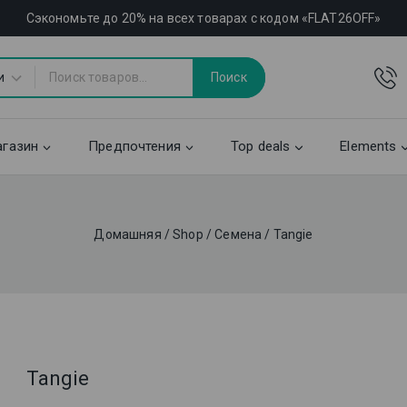
Сэкономьте до 20% на всех товарах с кодом «FLAT26OFF»
Поиск
газин
Предпочтения
Top deals
Elements
Домашняя
/
Shop
/
Семена
/
Tangie
Tangie