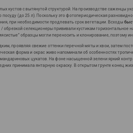
лых кустов с вытянутой структурой. На производстве саженцы ук
 посуду (до 25 л). Поскольку это фотопериодическая разновидн
ния, при необходимости продлевать срок вегетации. Всходы
быс
M / обрезкой селекционеры прививали кустикам горизонтальное 
ясистые” образцы могли переносить и клонирование, поэтому ин
ким, проявляя свежие оттенки перечной мяты и хвои, затем пос
ическая форма и окрас живо напоминали об особенностях тропич
з мандариновых цукатов. На фоне насыщенной зелени яркий конт
ледних принимала янтарную окраску. В открытом грунте конец жи