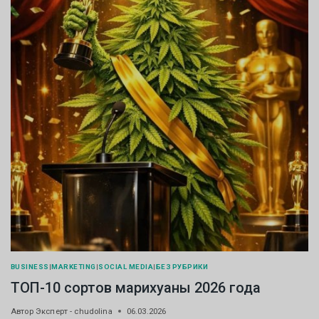
BUSINESS
|
MARKETING
|
SOCIAL MEDIA
|
БЕЗ РУБРИКИ
ТОП-10 сортов марихуаны 2026 года
Автор
Эксперт - chudolina
06.03.2026