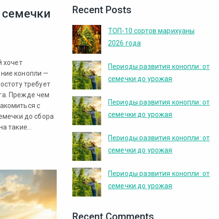
Recent Posts
 семечки
ТОП-10 сортов марихуаны
2026 года
й хочет
Периоды развития конопли: от
ние конопли —
семечки до урожая
остоту требует
та. Прежде чем
Периоды развития конопли: от
акомиться с
семечки до урожая
емечки до сбора
на такие…
Периоды развития конопли: от
семечки до урожая
Периоды развития конопли: от
семечки до урожая
Recent Comments