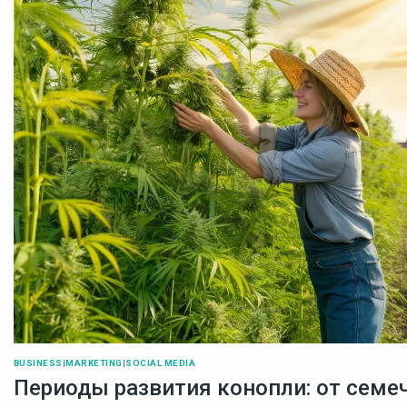
BUSINESS
|
MARKETING
|
SOCIAL MEDIA
Периоды развития конопли: от семе