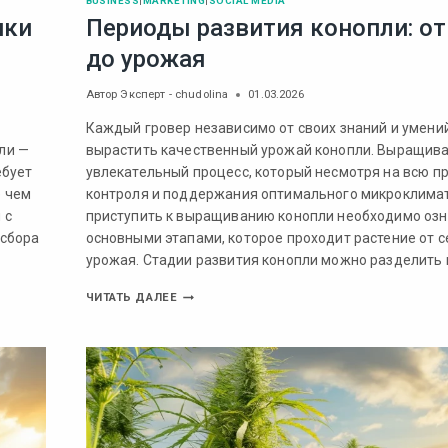
BUSINESS
|
MARKETING
|
SOCIAL MEDIA
чки
Периоды развития конопли: от
до урожая
Автор
Эксперт - chudolina
01.03.2026
Каждый гровер независимо от своих знаний и умени
ли —
вырастить качественный урожай конопли. Выращива
ебует
увлекательный процесс, который несмотря на всю пр
е чем
контроля и поддержания оптимального микроклима
 с
приступить к выращиванию конопли необходимо озн
 сбора
основными этапами, которое проходит растение от с
урожая. Стадии развития конопли можно разделить 
ЧИТАТЬ ДАЛЕЕ