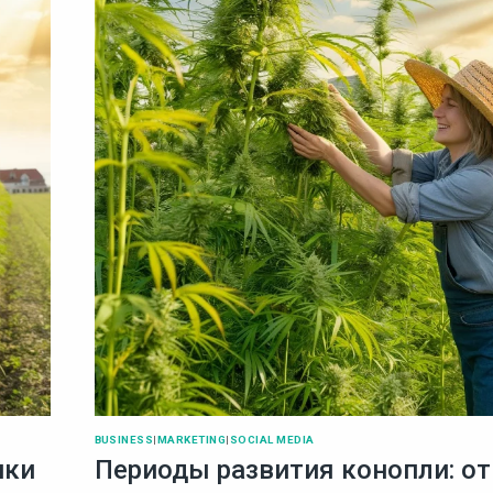
BUSINESS
|
MARKETING
|
SOCIAL MEDIA
чки
Периоды развития конопли: от