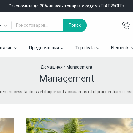
Сэкономьте до 20% на всех товарах с кодом «FLAT26OFF»
Поиск
газин
Предпочтения
Top deals
Elements
Домашняя
/
Management
Management
o rem necessitatibus vel itaque sint accusamus nihil praesentium con