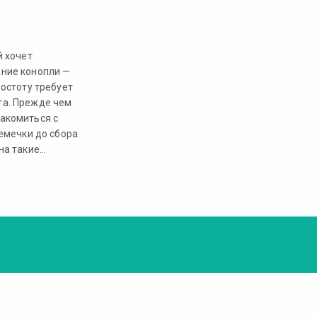
й хочет
ние конопли —
остоту требует
та. Прежде чем
акомиться с
емечки до сбора
на такие…