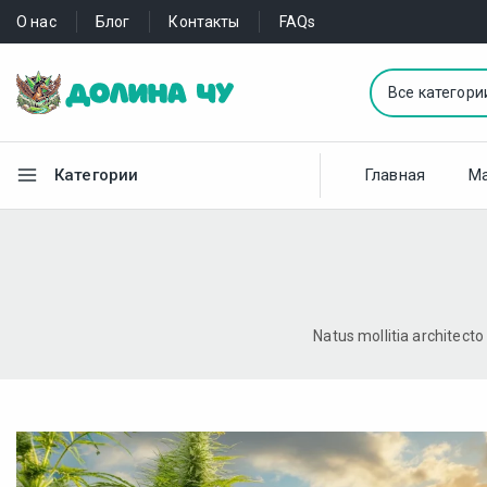
О нас
Блог
Контакты
FAQs
Категории
Главная
Ма
Natus mollitia architect