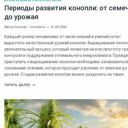
BUSINESS
|
MARKETING
|
SOCIAL MEDIA
Периоды развития конопли: от семе
до урожая
Автор
Эксперт - chudolina
01.03.2026
Каждый гровер независимо от своих знаний и умений хочет
вырастить качественный урожай конопли. Выращивание коноп
увлекательный процесс, который несмотря на всю простоту тр
контроля и поддержания оптимального микроклимата. Прежд
приступить к выращиванию конопли необходимо ознакомиться
основными этапами, которое проходит растение от семечки до
урожая. Стадии развития конопли можно разделить на такие…
ЧИТАТЬ ДАЛЕЕ