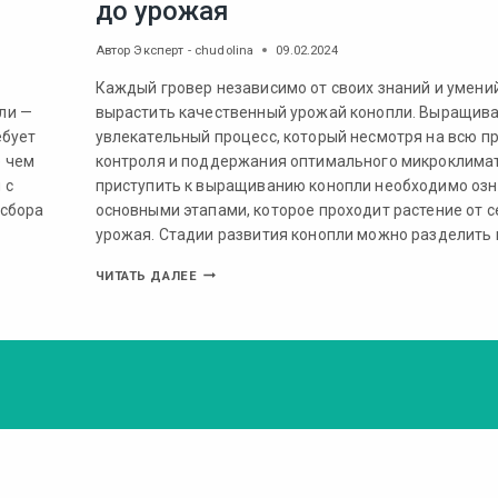
до урожая
Автор
Эксперт - chudolina
09.02.2024
Каждый гровер независимо от своих знаний и умени
ли —
вырастить качественный урожай конопли. Выращива
ебует
увлекательный процесс, который несмотря на всю пр
е чем
контроля и поддержания оптимального микроклима
 с
приступить к выращиванию конопли необходимо озн
 сбора
основными этапами, которое проходит растение от с
урожая. Стадии развития конопли можно разделить 
ЧИТАТЬ ДАЛЕЕ