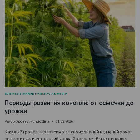
BUSINESS
|
MARKETING
|
SOCIAL MEDIA
Периоды развития конопли: от семечки до
урожая
Автор
Эксперт - chudolina
01.03.2026
Каждый гровер независимо от своих знаний и умений хочет
вырастить качественный урожай конопли. Выращивание