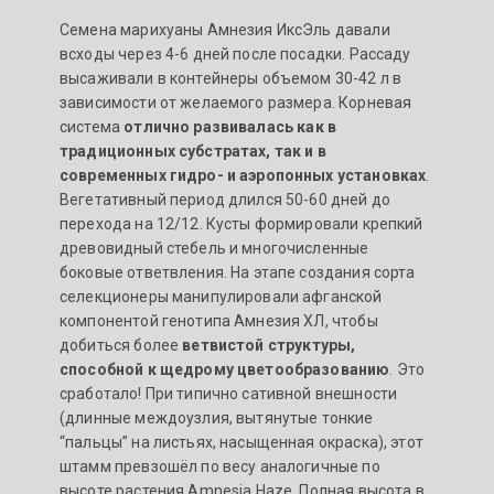
Семена марихуаны Амнезия ИксЭль давали
всходы через 4-6 дней после посадки. Рассаду
высаживали в контейнеры объемом 30-42 л в
зависимости от желаемого размера. Корневая
система
отлично развивалась как в
традиционных субстратах, так и в
современных гидро- и аэропонных установках
.
Вегетативный период длился 50-60 дней до
перехода на 12/12. Кусты формировали крепкий
древовидный стебель и многочисленные
боковые ответвления. На этапе создания сорта
селекционеры манипулировали афганской
компонентой генотипа Амнезия ХЛ, чтобы
добиться более
ветвистой структуры,
способной к щедрому цветообразованию
. Это
сработало! При типично сативной внешности
(длинные междоузлия, вытянутые тонкие
“пальцы” на листьях, насыщенная окраска), этот
штамм превзошёл по весу аналогичные по
высоте растения Amnesia Haze. Полная высота в