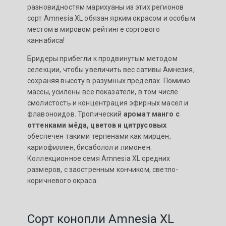
разновидностям марихуаны из этих регионов
сорт Amnesia XL обязан ярким окрасом и особым
местом в мировом рейтинге сортового
каннабиса!
Бридеры прибегли к продвинутым методом
селекции, чтобы увеличить вес сативы Амнезия,
сохраняя высоту в разумных пределах. Помимо
массы, усилены все показатели, в том числе
смолистость и концентрация эфирных масел и
флавоноидов. Тропический
аромат манго с
оттенками мёда, цветов и цитрусовых
обеспечен такими терпенами как мирцен,
кариофиллен, бисаболол и лимонен.
Коллекционное семя Amnesia XL средних
размеров, с заостренным кончиком, светло-
коричневого окраса.
Сорт конопли Amnesia XL