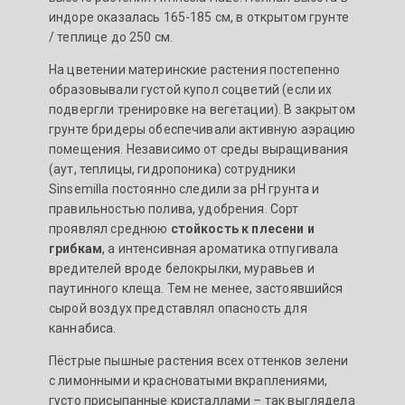
индоре оказалась 165-185 см, в открытом грунте
/ теплице до 250 см.
На цветении материнские растения постепенно
образовывали густой купол соцветий (если их
подвергли тренировке на вегетации). В закрытом
грунте бридеры обеспечивали активную аэрацию
помещения. Независимо от среды выращивания
(аут, теплицы, гидропоника) сотрудники
Sinsemilla постоянно следили за pH грунта и
правильностью полива, удобрения. Сорт
проявлял среднюю
стойкость к плесени и
грибкам
, а интенсивная ароматика отпугивала
вредителей вроде белокрылки, муравьев и
паутинного клеща. Тем не менее, застоявшийся
сырой воздух представлял опасность для
каннабиса.
Пёстрые пышные растения всех оттенков зелени
с лимонными и красноватыми вкраплениями,
густо присыпанные кристаллами – так выглядела