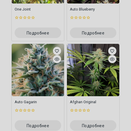
One Joint
Auto Blueberry
0
0
из
из
5
5
Подробнее
Подробнее
Auto Gagarin
Afghan Original
0
0
из
из
5
5
Подробнее
Подробнее