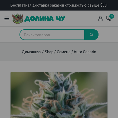
Бесплатная доставка заказов стоимостью свыше $50!
0
Домашняя
/
Shop
/
Семена
/
Auto Gagarin