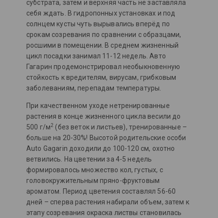
субстрата, затем и верхняя часть не заставляла
себя ждать. В гидропонных установках и под
солнцем кусты чуть вырывались вперёд по
срокам созревания по сравнении с образцами,
росшими в помещении. В среднем жизненный
цикл посадки занимал 11-12 недель. Авто
Гагарин продемонстрировал необыкновенную
стойкость к вредителям, вирусам, грибковым
заболеваниям, перепадам температуры.
При качественном уходе нетренированные
растения в конце жизненного цикла весили до
2
500 г/м
(без веток и листьев), тренированные –
больше на 20-30%! Высотой родительские особи
Auto Gagarin доходили до 100-120 см, охотно
ветвились. На цветении за 4-5 недель
формировалось множество кол, густых, с
головокружительным пряно-фруктовым
ароматом. Период цветения составлял 56-60
дней – сперва растения набирали объем, затем к
этапу созревания окраска листвы становилась