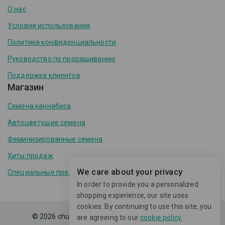
О нас
Условия использования
Политика конфиденциальности
Руководство по проращиванию
Поддержка клиентов
Магазин
Семена каннабиса
Автоцветущие семена
Феминизированные семена
Хиты продаж
We care about your privacy
Специальные предложения
In order to provide you a personalized
shopping experience, our site uses
cookies. By continuing to use this site, you
© 2026 chudolina.com -
Avanam
тема WordPress
are agreeing to our
cookie policy.