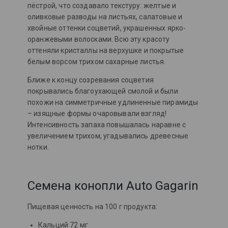
пёстрой, что создавало текстуру: желтые и
оливковые разводы на листьях, салатовые и
хвойные оттенки соцветий, украшенных ярко-
оранжевыми волосками. Всю эту красоту
оттеняли кристаллы на верхушке и покрытые
белым ворсом трихом сахарные листья.
Ближе к концу созревания соцветия
покрывались благоухающей смолой и были
похожи на симметричные удлиненные пирамиды
– изящные формы очаровывали взгляд!
Интенсивность запаха повышалась наравне с
увеличением трихом, угадывались древесные
нотки.
Семена конопли Auto Gagarin
Пищевая ценность на 100 г продукта:
Кальций 72 мг