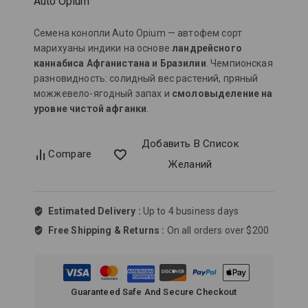
Auto Opium
Семена конопли Auto Opium — автофем сорт
марихуаны индики на основе
ландрейсного
каннабиса Афганистана и Бразилии
. Чемпионская
разновидность: солидный вес растений, пряный
можжевело-ягодный запах и
смоловыделение на
уровне чистой афганки
.
Добавить В Список
Compare
Желаний
Estimated Delivery :
Up to 4 business days
Free Shipping & Returns :
On all orders over $200
Guaranteed Safe And Secure Checkout