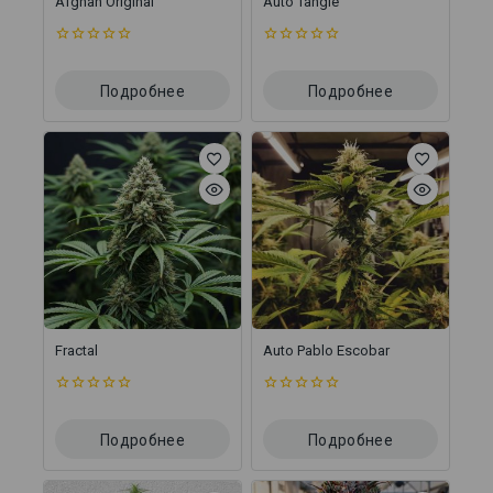
Afghan Original
Auto Tangie
0
0
из
из
5
5
Подробнее
Подробнее
Fractal
Auto Pablo Escobar
0
0
из
из
5
5
Подробнее
Подробнее