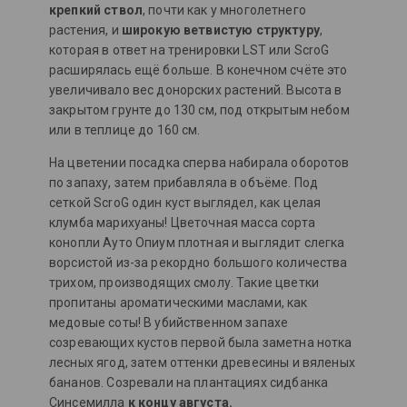
крепкий ствол
, почти как у многолетнего
растения, и
широкую ветвистую структуру
,
которая в ответ на тренировки LST или ScroG
расширялась ещё больше. В конечном счёте это
увеличивало вес донорских растений. Высота в
закрытом грунте до 130 см, под открытым небом
или в теплице до 160 см.
На цветении посадка сперва набирала оборотов
по запаху, затем прибавляла в объёме. Под
сеткой ScroG один куст выглядел, как целая
клумба марихуаны! Цветочная масса сорта
конопли Ауто Опиум плотная и выглядит слегка
ворсистой из-за рекордно большого количества
трихом, производящих смолу. Такие цветки
пропитаны ароматическими маслами, как
медовые соты! В убийственном запахе
созревающих кустов первой была заметна нотка
лесных ягод, затем оттенки древесины и вяленых
бананов. Созревали на плантациях сидбанка
Синсемилла
к концу августа.