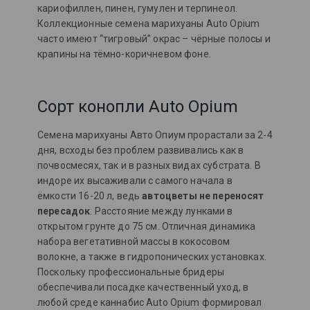
кариофиллен, пинен, гумулен и терпинеол.
Коллекционные семена марихуаны Auto Opium
часто имеют “тигровый” окрас – чёрные полосы и
крапины на тёмно-коричневом фоне.
Сорт конопли Auto Opium
Семена марихуаны Авто Опиум прорастали за 2-4
дня, всходы без проблем развивались как в
почвосмесях, так и в разных видах субстрата. В
индоре их высаживали с самого начала в
ёмкости 16-20 л, ведь
автоцветы не переносят
пересадок
. Расстояние между лунками в
открытом грунте до 75 см. Отличная динамика
набора вегетативной массы в кокосовом
волокне, а также в гидропонических установках.
Поскольку профессиональные бридеры
обеспечивали посадке качественный уход, в
любой среде каннабис Auto Opium формировал