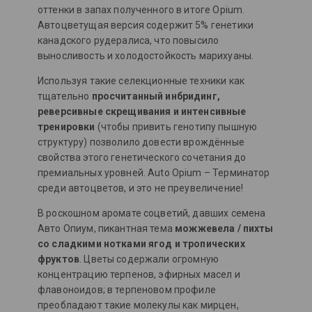
оттенки в запах полученного в итоге Opium.
Автоцветущая версия содержит 5% генетики
канадского рудералиса, что повысило
выносливость и холодостойкость марихуаны.
Используя такие селекционные техники как
тщательно
просчитанный инбридинг,
реверсивные скрещивания и интенсивные
тренировки
(чтобы привить генотипу пышную
структуру) позволило довести врождённые
свойства этого генетического сочетания до
премиальных уровней. Auto Opium – Терминатор
среди автоцветов, и это не преувеличение!
В роскошном аромате соцветий, давших семена
Авто Опиум, пикантная тема
можжевела / пихты
со сладкими нотками ягод и тропических
фруктов
. Цветы содержали огромную
концентрацию терпенов, эфирных масел и
флавоноидов; в терпеновом профиле
преобладают такие молекулы как мирцен,