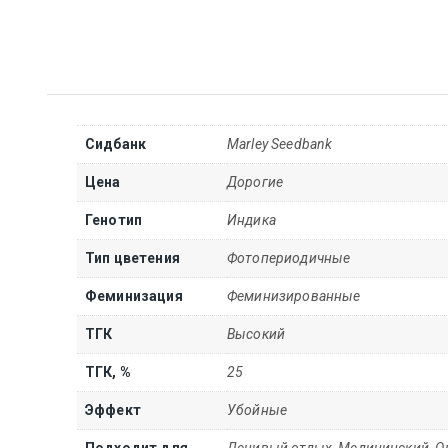
Сидбанк
Marley Seedbank
Цена
Дорогие
Генотип
Индика
Тип цветения
Фотопериодичные
Феминизация
Феминизированные
ТГК
Высокий
ТГК, %
25
Эффект
Убойные
Подходит для
Ленивый отдых, Медицинский, О