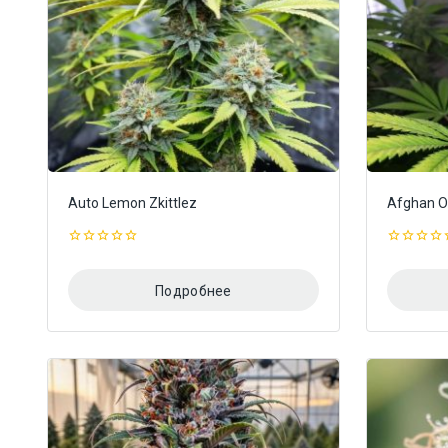
Auto Lemon Zkittlez
Afghan Or
0
0
из
из
5
5
Подробнее