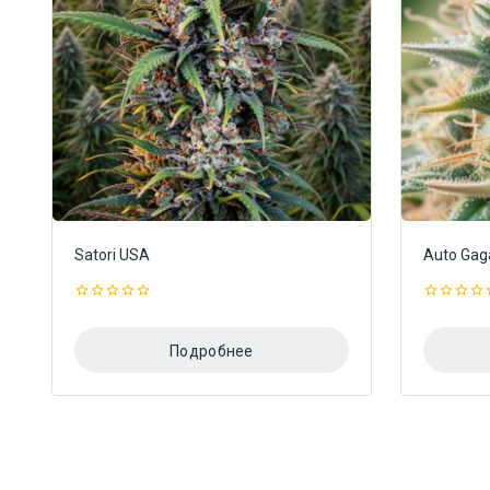
Satori USA
Auto Gag
0
0
из
из
5
5
Подробнее