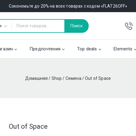
Сэкономьте до 20% на всех товарах с кодом «FLAT26OFF»
Поиск
газин
Предпочтения
Top deals
Elements
Домашняя
/
Shop
/
Семена
/
Out of Space
Out of Space