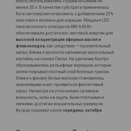
боксе) использовались горшки объемом не
менее 20 л. В качестве субстрата применялась
богатая гумусом почвосмесь с добавлением 25%
кокосового волокна для аэрации. Мощные LED-
панели полного спектра на 480-640 Вт
обеспечивали достаточно световой энергии для
высокой концентрации эфирных масел и
флавоноидов
, как следствие — пронзительный
запах, ближе к зрелости напоминал алкогольный
коктейль на основе Пепси.
На цветении быстро
образовывались рельефные верхушки, которые
затем покрывал плотный слой белесых трихом;
ближе к финалу белые волоски становились
оранжевыми и мог проявиться фиолетовый
окрас. Несмотря на утонченную сативную
внешность, колы на ощупь были плотными и
липкими, достигая внушительных размеров.
Аутдор созревал около
середины октября
.