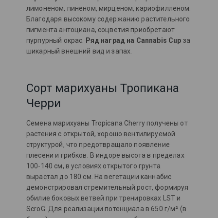
лимоненом, пиненом, мирценом, кариофилленом.
Благодаря высокому содержанию растительного
пигмента антоциана, соцветия приобретают
пурпурный окрас.
Ряд наград на Cannabis Cup
за
шикарный внешний вид и запах.
Сорт марихуаны Тропикана
Черри
Семена марихуаны Tropicana Cherry получены от
растения с открытой, хорошо вентилируемой
структурой, что предотвращало появление
плесени и грибков.
В индоре высота в пределах
100-140 см, в условиях открытого грунта
вырастал до 180 см. На вегетации каннабис
демонстрировал стремительный рост, формируя
обилие боковых ветвей при тренировках LST и
ScroG. Для реализации потенциала в 650 г/м² (в