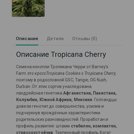
Описание
Детали
Отзывы (0)
Описание Tropicana Cherry
Семена конопли Тропикана Черри от Barney’s
Farm это кросс
Tropicana Cookies x Tropicana Cherry,
поэтому в родословной GSC, Tangie, OG Kush,
Durban. От этих сортов унаследована
ландрейсная генетика
Афганистана, Пакистана,
Колумбии, Южной Африки, Мексики
. Голландцы
довели генотип до совершенства, усилив и
подчеркнув врождённые характеристики
родительских разновидностей. Проработан и
профиль развития: штамм
стабилен, компактен,
стрессоустойчив
. Т
ерпеновый профиль богат