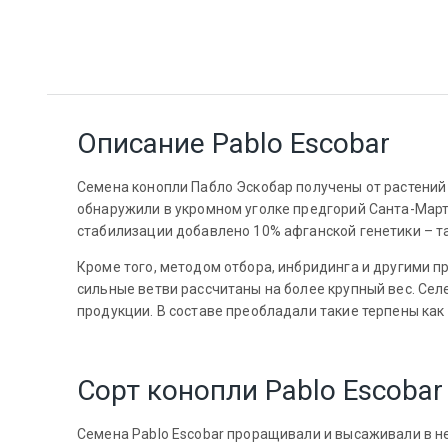
Описание Pablo Escobar
Семена конопли Пабло Эскобар получены от растений
обнаружили в укромном уголке предгорий Санта-Март
стабилизации добавлено 10% афганской генетики – та
Кроме того, методом отбора, инбридинга и другими п
сильные ветви рассчитаны на более крупный вес. Сел
продукции. В составе преобладали такие терпены как
Сорт конопли Pablo Escobar
Семена Pablo Escobar проращивали и высаживали в не