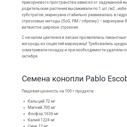
прикорневого пространства зависел от задуманной вы
родительские растения высаживали по 1 шт./м2 , изб
субстратов, марихуана стабильно развивалась в гидр
стрессовые методы (SoG, FIM / обрезку) – марихуана
ветвистое широкое строение.
С началом цветения в запахе проявлялись пикантные
изгородь из соцветий марихуаны! Требовались щедрые
осматривали посадку и при необходимости удаляли па
октября.
Семена конопли Pablo Esco
Пищевая ценность на 100 г продукта:
Кальций 72 мг
Магний 700 мг
Фосфор 1636 мг
Калий 1224 мг
Цинк 12 мг