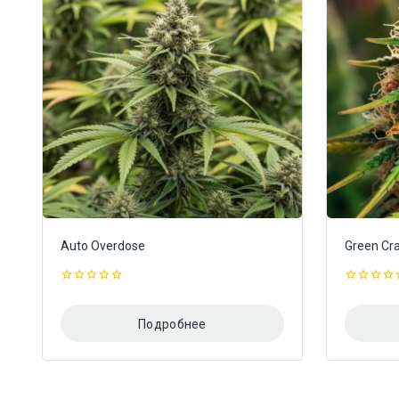
Auto Overdose
Green Cr
0
0
из
из
5
5
Подробнее