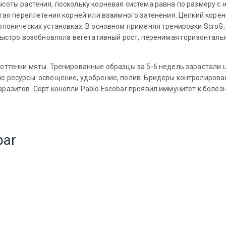
соты растения, поскольку корневая система равна по размеру с н
егая переплетения корней или взаимного затенения. Цепкий коре
опонических установках. В основном применяя тренировки ScroG,
 быстро возобновляла вегетативный рост, перенимая горизонтальн
 оттенки мяты. Тренированные образцы за 5-6 недель зарастали
 ресурсы: освещение, удобрение, полив. Бридеры контролировал
разитов. Сорт конопли Pablo Escobar проявил иммунитет к болез
bar