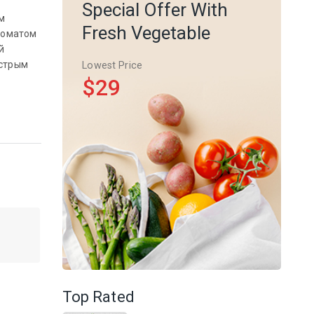
Special Offer With
м
Fresh Vegetable
роматом
й
ыстрым
Lowest Price
$29
Top Rated