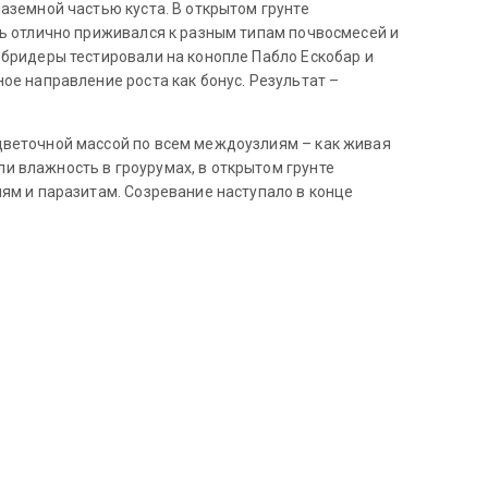
аземной частью куста. В открытом грунте
нь отлично приживался к разным типам почвосмесей и
 бридеры тестировали на конопле Пабло Ескобар и
ое направление роста как бонус. Результат –
 цветочной массой по всем междоузлиям – как живая
и влажность в гроурумах, в открытом грунте
ням и паразитам. Созревание наступало в конце