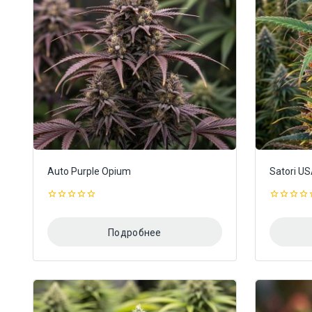
Auto Purple Opium
Satori U
0
0
из
из
5
5
Подробнее