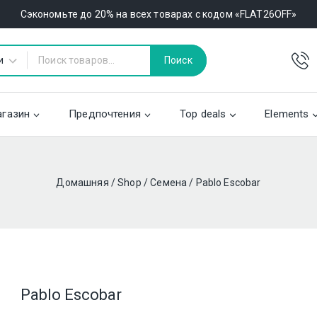
Сэкономьте до 20% на всех товарах с кодом «FLAT26OFF»
Поиск
газин
Предпочтения
Top deals
Elements
Домашняя
/
Shop
/
Семена
/
Pablo Escobar
Pablo Escobar