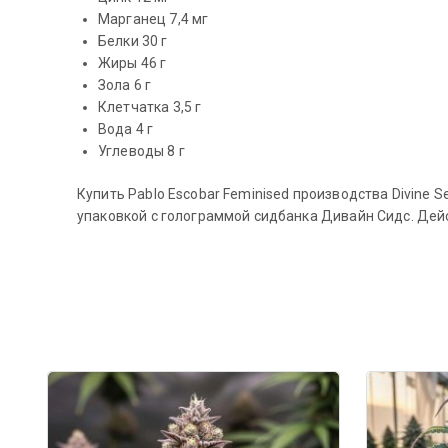
Марганец 7,4 мг
Белки 30 г
Жиры 46 г
Зола 6 г
Клетчатка 3,5 г
Вода 4 г
Углеводы 8 г
Купить Pablo Escobar Feminised производства Divin
упаковкой с голограммой сидбанка Дивайн Сидс. Дей