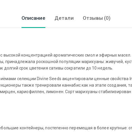
Описание
Детали
Отзывы (0)
 с высокой концентрацией ароматических смол и эфирных масел.
ы, принадлежала роскошной популяции марихуаны: живучей, куст
к долгий срок цветения сативы сократили до 10 недель.
риёмами селекции Divine Seeds акцентировали ценные свойства In
екционеры также тренировали каннабис как на этапе создания, т
 мирцен, кариофиллен, лимонен. Сорт марихуаны стабилизирован
большие контейнеры, постепенно перемещая в более крупные: от